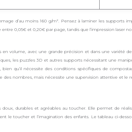
rammage d’au moins 160 g/m². Pensez à laminer les supports imp
ie entre 0,05€ et 0,20€ par page, tandis que l’impression laser no
es en volume, avec une grande précision et dans une variété de
riques, les puzzles 3D et autres supports nécessitant une manipu
, bien qu’il nécessite des conditions spécifiques de compostag
age des nombres, mais nécessite une supervision attentive et le
s doux, durables et agréables au toucher. Elle permet de réalis
ent le toucher et l’imagination des enfants. Le tableau ci-desso