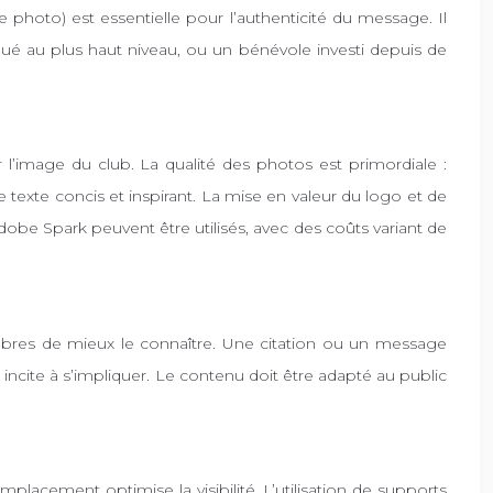
e photo) est essentielle pour l’authenticité du message. Il
lué au plus haut niveau, ou un bénévole investi depuis de
er l’image du club. La qualité des photos est primordiale :
e texte concis et inspirant. La mise en valeur du logo et de
dobe Spark peuvent être utilisés, avec des coûts variant de
membres de mieux le connaître. Une citation ou un message
incite à s’impliquer. Le contenu doit être adapté au public
mplacement optimise la visibilité. L’utilisation de supports