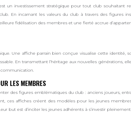
’est un investissement stratégique pour tout club souhaitant 
u club. En incarnant les valeurs du club à travers des figures ins
eilleure fidélisation des membres et une fierté accrue d’appartena
que. Une affiche parrain bien conçue visualise cette identité, souli
ble. En transmettant l’héritage aux nouvelles générations, elle 
e communication.
POUR LES MEMBRES
senter des figures emblématiques du club : anciens joueurs, en
ment, ces affiches créent des modèles pour les jeunes membres. 
r but est d’inciter les jeunes adhérents à s’investir pleinement da