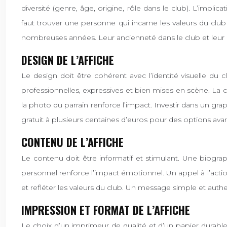
diversité (genre, âge, origine, rôle dans le club). L’impl
faut trouver une personne qui incarne les valeurs du clu
nombreuses années. Leur ancienneté dans le club et leur 
DESIGN DE L’AFFICHE
Le design doit être cohérent avec l’identité visuelle du c
professionnelles, expressives et bien mises en scène. La cl
la photo du parrain renforce l’impact. Investir dans un gr
gratuit à plusieurs centaines d’euros pour des options ava
CONTENU DE L’AFFICHE
Le contenu doit être informatif et stimulant. Une biogra
personnel renforce l’impact émotionnel. Un appel à l’actio
et refléter les valeurs du club. Un message simple et authe
IMPRESSION ET FORMAT DE L’AFFICHE
Le choix d’un imprimeur de qualité et d’un papier durable g