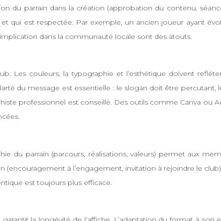
ication du parrain dans la création (approbation du contenu, séanc
b et qui est respectée. Par exemple, un ancien joueur ayant évo
implication dans la communauté locale sont des atouts.
lub. Les couleurs, la typographie et l’esthétique doivent reflét
arté du message est essentielle : le slogan doit être percutant, l
aphiste professionnel est conseillé. Des outils comme Canva ou A
ncées.
phie du parrain (parcours, réalisations, valeurs) permet aux 
n (encouragement à l’engagement, invitation à rejoindre le club) 
ntique est toujours plus efficace.
arantit la longévité de l’affiche. L’adaptation du format à son e