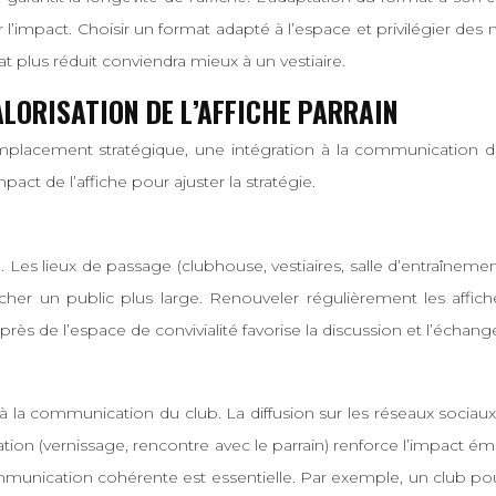
mpact. Choisir un format adapté à l’espace et privilégier des mat
at plus réduit conviendra mieux à un vestiaire.
ALORISATION DE L’AFFICHE PARRAIN
emplacement stratégique, une intégration à la communication du
act de l’affiche pour ajuster la stratégie.
té. Les lieux de passage (clubhouse, vestiaires, salle d’entraîn
ucher un public plus large. Renouveler régulièrement les affic
 près de l’espace de convivialité favorise la discussion et l’échan
 à la communication du club. La diffusion sur les réseaux sociau
ion (vernissage, rencontre avec le parrain) renforce l’impact émoti
mmunication cohérente est essentielle. Par exemple, un club po