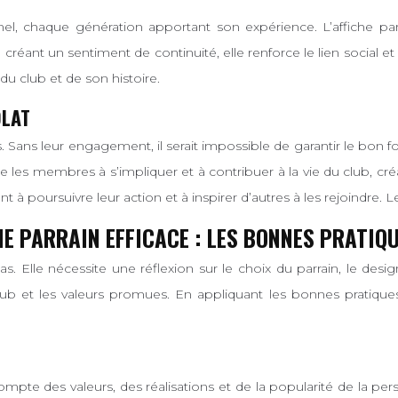
el, chaque génération apportant son expérience. L’affiche parra
créant un sentiment de continuité, elle renforce le lien social et 
 du club et de son histoire.
OLAT
Sans leur engagement, il serait impossible de garantir le bon 
age les membres à s’impliquer et à contribuer à la vie du club, c
oursuivre leur action et à inspirer d’autres à les rejoindre. Le b
E PARRAIN EFFICACE : LES BONNES PRATIQ
as. Elle nécessite une réflexion sur le choix du parrain, le desi
u club et les valeurs promues. En appliquant les bonnes pratiques
 compte des valeurs, des réalisations et de la popularité de la p