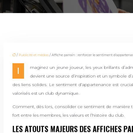
/
Publicité et médias
/ Affiche parrain : renforcer le sentiment d’appartena
Imaginez un jeune joueur, les yeux brillants d’admiration, fixant un poster à l’effigie d’un ancien du club, un véritable modèle. Cette simple image, plus qu’une décoration,
devient une source d’inspiration et un symbole d’
des liens solides. Le sentiment d’appartenance est crucia
valorisés est un club dynamique.
Comment, dès lors, consolider ce sentiment de manière tan
fort entre les membres, les valeurs et l’histoire du club.
LES ATOUTS MAJEURS DES AFFICHES PA